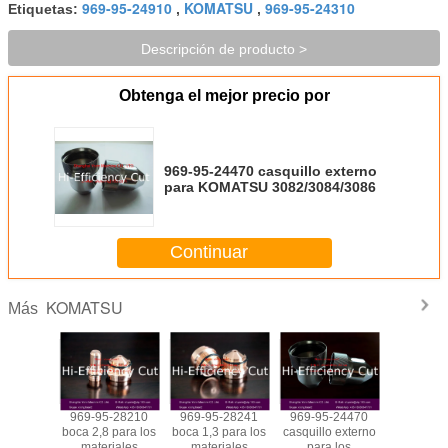
969-95-24910
KOMATSU
969-95-24310
Etiquetas:
,
,
Descripción de producto >
Obtenga el mejor precio por
969-95-24470 casquillo externo
para KOMATSU 3082/3084/3086
Continuar
KOMATSU
Más
-28530
969-95-28210
969-95-28241
969-95-24470
969-
 la guía
boca 2,8 para los
boca 1,3 para los
casquillo externo
24190,9
 los
materiales
materiales
para los
24180,9