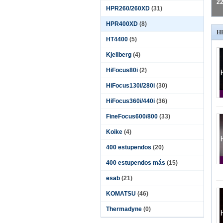
22
HPR260/260XD
(31)
HPR400XD
(8)
H
HT4400
(5)
Kjellberg
(4)
HiFocus80i
(2)
HiFocus130i/280i
(30)
HiFocus360i/440i
(36)
FineFocus600/800
(33)
Koike
(4)
400 estupendos
(20)
400 estupendos más
(15)
esab
(21)
KOMATSU
(46)
Thermadyne
(0)