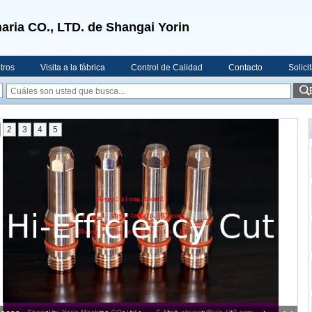
aria CO., LTD. de Shangai Yorin
tros
Visita a la fábrica
Control de Calidad
Contacto
Solici
2
3
4
5