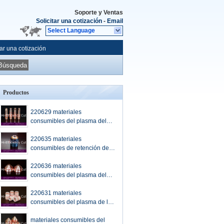
Soporte y Ventas
Solicitar una cotización
-
Email
Select Language
tar una cotización
Búsqueda
Productos
220629 materiales
consumibles del plasma del
escudo para la cortadora del
plasma de Hypertherm
220635 materiales
HPR400XD
consumibles de retención del
plasma del casquillo para la
cortadora del plasma de
220636 materiales
Hypertherm HPR400XD
consumibles del plasma del
escudo para la cortadora del
plasma de Hypertherm
220631 materiales
HPR400XD
consumibles del plasma de la
boca para la cortadora del
plasma de Hypertherm
materiales consumibles del