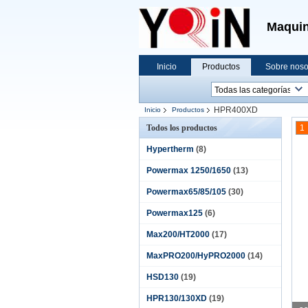
Maquin
Inicio
Productos
Sobre noso
HPR400XD
Inicio
Productos
Todos los productos
1
Hypertherm
(8)
Powermax 1250/1650
(13)
Powermax65/85/105
(30)
Powermax125
(6)
Max200/HT2000
(17)
MaxPRO200/HyPRO2000
(14)
HSD130
(19)
HPR130/130XD
(19)