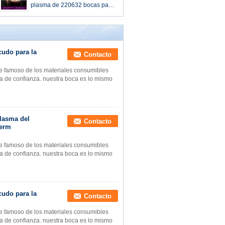
HPR400XD
plasma de 220632 bocas para
HYPERTHERM HPR400XD
cudo para la
Contacto
te famoso de los materiales consumibles
a de confianza. nuestra boca es lo mismo
plasma del
Contacto
herm
te famoso de los materiales consumibles
a de confianza. nuestra boca es lo mismo
cudo para la
Contacto
te famoso de los materiales consumibles
a de confianza. nuestra boca es lo mismo