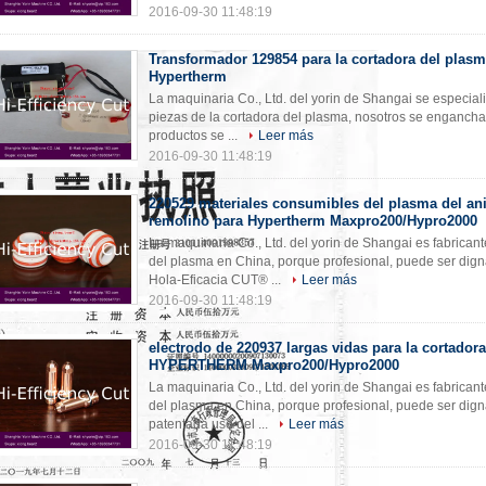
2016-09-30 11:48:19
Transformador 129854 para la cortadora del plas
Hypertherm
La maquinaria Co., Ltd. del yorin de Shangai se especiali
piezas de la cortadora del plasma, nosotros se engancha 
productos se ...
Leer más
2016-09-30 11:48:19
220529 materiales consumibles del plasma del ani
remolino para Hypertherm Maxpro200/Hypro2000
La maquinaria Co., Ltd. del yorin de Shangai es fabrican
del plasma en China, porque profesional, puede ser dign
Hola-Eficacia CUT® ...
Leer más
2016-09-30 11:48:19
electrodo de 220937 largas vidas para la cortador
HYPERTHERM Maxpro200/Hypro2000
La maquinaria Co., Ltd. del yorin de Shangai es fabrican
del plasma en China, porque profesional, puede ser dign
patentada uso del ...
Leer más
2016-09-30 11:48:19