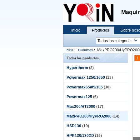
Maquin
Inicio
Productos
Sobre noso
MaxPRO200/HyPRO200
Inicio
Productos
Todos los productos
1
Hypertherm
(8)
Powermax 1250/1650
(13)
Powermax65/85/105
(30)
Powermax125
(6)
Max200/HT2000
(17)
MaxPRO200/HyPRO2000
(14)
HSD130
(19)
HPR130/130XD
(19)