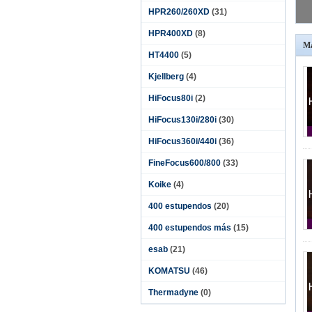
C
HPR260/260XD
(31)
HPR400XD
(8)
M
HT4400
(5)
Kjellberg
(4)
HiFocus80i
(2)
HiFocus130i/280i
(30)
HiFocus360i/440i
(36)
FineFocus600/800
(33)
Koike
(4)
400 estupendos
(20)
400 estupendos más
(15)
esab
(21)
KOMATSU
(46)
Thermadyne
(0)