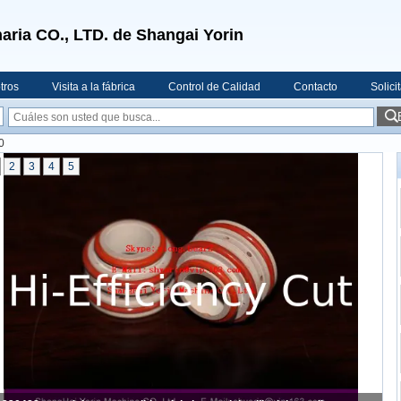
aria CO., LTD. de Shangai Yorin
tros
Visita a la fábrica
Control de Calidad
Contacto
Solici
0
2
3
4
5