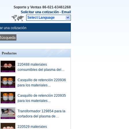
Soporte y Ventas
86-021-63461268
Solicitar una cotización
-
Email
Select Language
tar una cotización
Búsqueda
Productos
220488 materiales
consumibles del plasma del
anillo del remolino para
Hypertherm
Casquillo de retención 220936
Maxpro200/Hypro2000/HSD13
para los materiales
0
consumibles del plasma de
Hypertherm
Casquillo de retención 220935
Maxpro200/Hypro2000
para los materiales
consumibles del plasma de
Hypertherm
Transformador 129854 para la
Maxpro200/Hypro2000
cortadora del plasma de
Hypertherm
220529 materiales