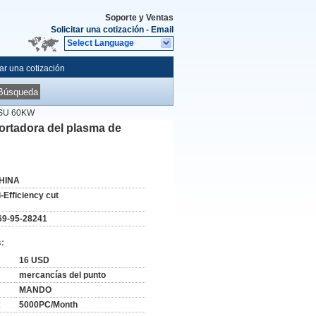
Soporte y Ventas
Solicitar una cotización
-
Email
Select Language
tar una cotización
Búsqueda
ATSU 60KW
cortadora del plasma de
HINA
i-Efficiency cut
69-95-28241
:
16 USD
mercancías del punto
MANDO
:
5000PC/Month