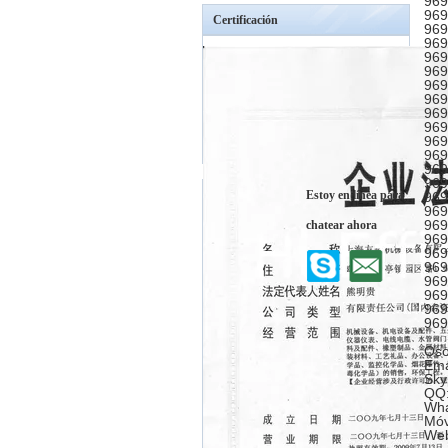
969
969
Certificación
969
969
969
969
969
969
969
969
969
969
969
969
Estoy en línea para
969
969
969
chatear ahora
969
969
969
969
969
969
969
Oso
Ema
Sky
QQ:
Wha
Móv
Web