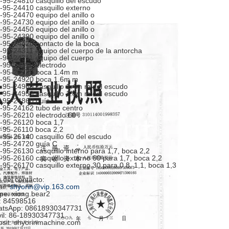
-95-24810 casquillo del escudo
-95-24410 casquillo externo
-95-24470 equipo del anillo o
-95-24730 equipo del anillo o
-95-24450 equipo del anillo o
-95-24390 equipo del anillo o
-95-24420 contacto de la boca
-95-24311 equipo del cuerpo de la antorcha
-94-24311 equipo del cuerpo
-95-24910 electrodo
-95-24930 boca 1.4m m
-95-24920 boca 1.6m m
-95-24960 casquillo 1.4m m del escudo
-95-24950 casquillo 1.6m m del escudo
-95-24860 guía
-95-24162 tubo de centro
-95-26210 electrodo 60
-95-26120 boca 1,7
-95-26110 boca 2,2
-95-26140 casquillo 60 del escudo
-95-24720 guía C
-95-26130 casquillo interno para 1,7, boca 2,2
-95-26160 casquillo externo 60 para 1,7, boca 2,2
-95-26170 casquillo externo 30 para 0,8, 1,1, boca 1,3
 del contacto:
il:
shyorin@vip.163.com
pe: xiong.bear2
 84598516
tsApp: 08618930347731
il: 86-18930347731
sit: shyorinmachine.com