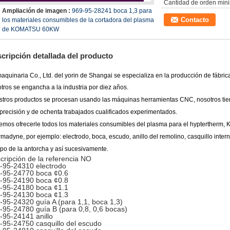
Cantidad de orden mín
Ampliación de imagen :
969-95-28241 boca 1,3 para
Contacto
los materiales consumibles de la cortadora del plasma
de KOMATSU 60KW
cripción detallada del producto
aquinaria Co., Ltd. del yorin de Shangai
se especializa en la producción de fábric
tros se engancha a la industria por diez años.
tros productos se procesan usando las máquinas herramientas CNC, nosotros tie
 precisión y de
ochenta trabajados cualificados experimentados.
mos ofrecerle todos los materiales consumibles del plasma para el hyptertherm, 
rmadyne, por ejemplo:
electrodo, boca, escudo, anillo del remolino, casquillo inter
po de la antorcha y así sucesivamente.
cripción de la referencia NO
-95-24310 electrodo
-95-24770 boca ¢0.6
-95-24190 boca ¢0.8
-95-24180 boca ¢1.1
-95-24130 boca ¢1.3
-95-24320 guía A (para 1,1, boca 1,3)
-95-24780 guía B (para 0,8, 0,6 bocas)
-95-24141 anillo
-95-24750 casquillo del escudo