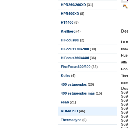
HPR260/260XD
(31)
HPR400XD
(8)
HT4400
(5)
Des
Kjellberg
(4)
HiFocus80i
(2)
La m
noso
HiFocus130i/280i
(30)
Nues
HiFocus360i/440i
(36)
alta
FineFocus600/800
(33)
Pode
Koike
(4)
The
cuer
400 estupendos
(20)
Des
969
400 estupendos más
(15)
969
969
esab
(21)
969
969
KOMATSU
(46)
969
969
Thermadyne
(0)
969
969