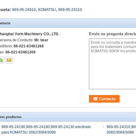
,
,
queta:
969-95-24910
KOMATSU
969-95-24310
ntacto
Envíe su pregunta direc
hanghai Yorin Machinery CO., LTD.
ersona de Contacto:
Mr. bear
eléfono:
86-021-63461268
ax:
86-021-63461269
ros productos
969-95-24190,969-95-24180,969-95-24130 electrodo
969-95-24310,96
para KOMATSU 3082/3084/3086
3082/3084/3086