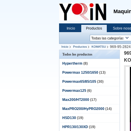
Maquin
Inicio
Productos
Sobre noso
969-95-28241
Inicio
Productos
KOMATSU
969
Todos los productos
KO
Hypertherm
(8)
Powermax 1250/1650
(13)
Powermax65/85/105
(30)
Powermax125
(6)
Max200/HT2000
(17)
MaxPRO200/HyPRO2000
(14)
HSD130
(19)
HPR130/130XD
(19)