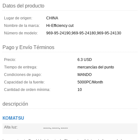
Datos del producto
Lugar de origen:
CHINA
Nombre de la marca:
Hi-Efficiency cut
Número de modelo:
969-95-24190,969-95-24180,969-95-24130
Pago y Envío Términos
Precio:
6.3 USD
Tiempo de entrega:
mercancías del punto
Condiciones de pago:
MANDO
Capacidad de la fuente:
5000PC/Month
Cantidad de orden mínima:
10
descripción
KOMATSU
Alta luz:
,
,
969-95-24180
969-95-24130
969-95-24190