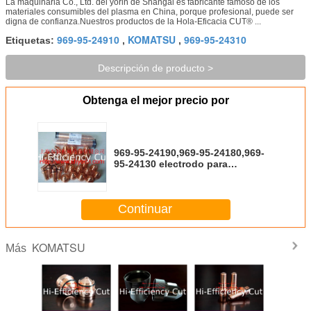
La maquinaria Co., Ltd. del yorin de Shangai es fabricante famoso de los
materiales consumibles del plasma en China, porque profesional, puede ser
digna de confianza.Nuestros productos de la Hola-Eficacia CUT® ...
969-95-24910
KOMATSU
969-95-24310
Etiquetas:
,
,
Descripción de producto >
Obtenga el mejor precio por
969-95-24190,969-95-24180,969-
95-24130 electrodo para
KOMATSU 3082/3084/3086
Continuar
KOMATSU
Más