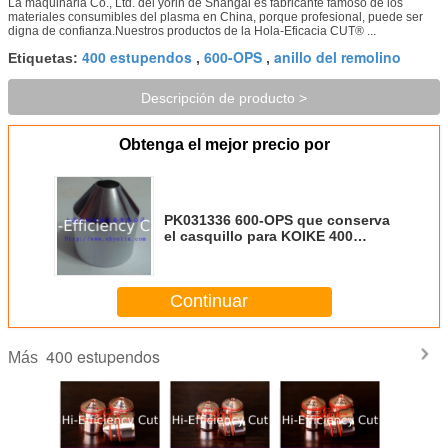
La maquinaria Co., Ltd. del yorin de Shangai es fabricante famoso de los
materiales consumibles del plasma en China, porque profesional, puede ser
digna de confianza.Nuestros productos de la Hola-Eficacia CUT® ...
400 estupendos
600-OPS
anillo del remolino
Etiquetas:
,
,
Descripción de producto >
Obtenga el mejor precio por
PK031336 600-OPS que conserva
el casquillo para KOIKE 400
estupendos
Continuar
400 estupendos
Más