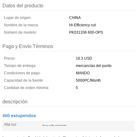
Datos del producto
Lugar de origen:
CHINA
Nombre de la marca:
Hi-Efficiency cut
Número de modelo:
PK031336 600-OPS
Pago y Envío Términos
Precio:
16.3 USD
Tiempo de entrega:
mercancías del punto
Condiciones de pago:
MANDO
Capacidad de la fuente:
5000PC/Month
Cantidad de orden mínima:
5
descripción
400 estupendos
Alta luz:
,
,
PK031336
600-OPS
retención del casquillo