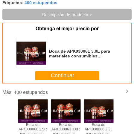
400 estupendos
Etiquetas:
Descripción de producto >
Obtenga el mejor precio por
Boca de APK030061 3.0L para
materiales consumibles
estupendos del plasma de Koike
los 400
Continuar
400 estupendos
Más
a de
Boca de
Boca de
Boca de
APK400
62 2.5L
APK030060 2.5R
APK030063 3.0R
APK030068 2.3L
electrodo
teriales
para materiales
para materiales
para materiales
materi