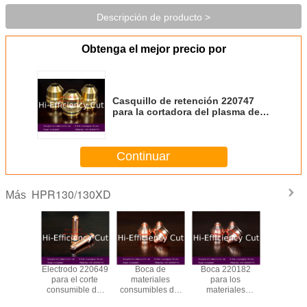
Descripción de producto >
Obtenga el mejor precio por
Casquillo de retención 220747
para la cortadora del plasma de
Hypertherm HPR130XD
Continuar
HPR130/130XD
Más
o 220802
Electrodo 220649
Boca de
Boca 220182
Electrodo
l corte
para el corte
materiales
para los
para 
ble del
consumible del
consumibles del
materiales
materi
ón del
cartabón del
plasma de
consumibles
consumibl