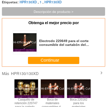
HPR130XD
1
HPR130XD
Etiquetas:
,
,
Descripción de producto >
Obtenga el mejor precio por
Electrodo 220649 para el corte
consumible del cartabón del
plasma HPR130XD del
hypertherm
Continuar
HPR130/130XD
Más
o 220802
Casquillo de
Boca de
Boca 220182
Electrodo
l corte
retención 220747
materiales
para los
para 
ble del
para la cortadora
consumibles del
materiales
materi