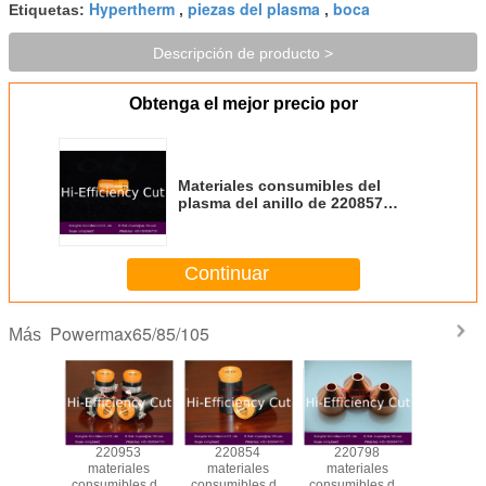
Hypertherm
piezas del plasma
boca
Etiquetas:
,
,
Descripción de producto >
Obtenga el mejor precio por
Materiales consumibles del
plasma del anillo de 220857
remolinos
Continuar
Powermax65/85/105
Más
948
220953
220854
220798
Boca 2
iales
materiales
materiales
materiales
para 
bles del
consumibles de
consumibles de
consumibles del
materi