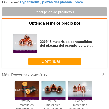
Hypertherm
piezas del plasma
boca
Etiquetas:
,
,
Descripción de producto >
Obtenga el mejor precio por
220948 materiales consumibles
del plasma del escudo para el
plasma de Hypertherm
Continuar
Powermax65/85/105
Más
953
220854
220798
220797
Boca 2
iales
materiales
materiales
materiales
para 
bles de
consumibles de
consumibles del
consumibles del
materi