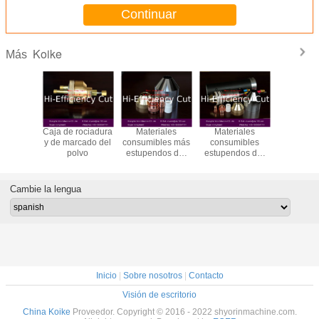
Continuar
Koike
Más
Caja de rociadura
Materiales
Materiales
Caja de ro
y de marcado del
consumibles más
consumibles
y de marc
polvo
estupendos del
estupendos del
polv
plasma de Koike
plasma de Koike
400
400
Cambie la lengua
Inicio
|
Sobre nosotros
|
Contacto
Visión de escritorio
China Koike
Proveedor. Copyright © 2016 - 2022 shyorinmachine.com.