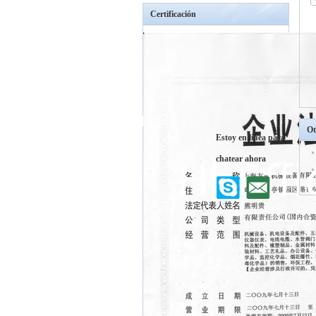
Certificación
Ot
Estoy en línea para
chatear ahora