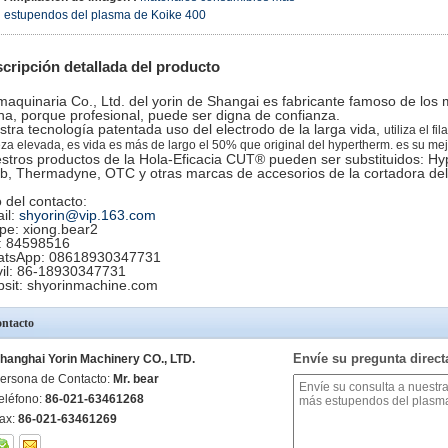
estupendos del plasma de Koike 400
cripción detallada del producto
maquinaria Co., Ltd. del yorin de Shangai es fabricante famoso de los
na, porque profesional, puede ser digna de confianza.
stra tecnología patentada uso del electrodo de la larga vida,
utiliza el f
za elevada, es vida es más de largo el 50% que original del hypertherm. es su mej
stros productos de la Hola-Eficacia CUT® pueden ser substituidos: H
b, Thermadyne, OTC y otras marcas de accesorios de la cortadora de
 del contacto:
il:
shyorin@vip.163.com
pe: xiong.bear2
 84598516
tsApp: 08618930347731
il: 86-18930347731
sit: shyorinmachine.com
ntacto
Envíe su pregunta direc
hanghai Yorin Machinery CO., LTD.
ersona de Contacto:
Mr. bear
eléfono:
86-021-63461268
ax:
86-021-63461269