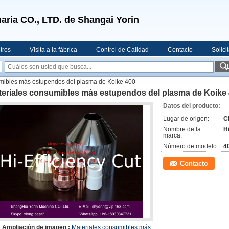
aria CO., LTD. de Shangai Yorin
tros
Visita a la fábrica
Control de Calidad
Contacto
Solici
mibles más estupendos del plasma de Koike 400
teriales consumibles más estupendos del plasma de Koike
Datos del producto:
Lugar de origen:
C
Nombre de la
H
marca:
Número de modelo:
4
Contacto
Ampliación de imagen :
Materiales consumibles más