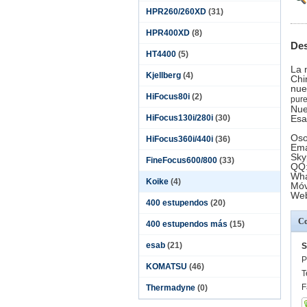
HPR260/260XD
(31)
HPR400XD
(8)
Des
HT4400
(5)
La 
Kjellberg
(4)
Chi
nue
HiFocus80i
(2)
pure
Nue
HiFocus130i/280i
(30)
Esa
Oso
HiFocus360i/440i
(36)
Ema
Sky
FineFocus600/800
(33)
QQ:
Wha
Koike
(4)
Móv
Web
400 estupendos
(20)
Co
400 estupendos más
(15)
esab
(21)
S
P
KOMATSU
(46)
T
F
Thermadyne
(0)