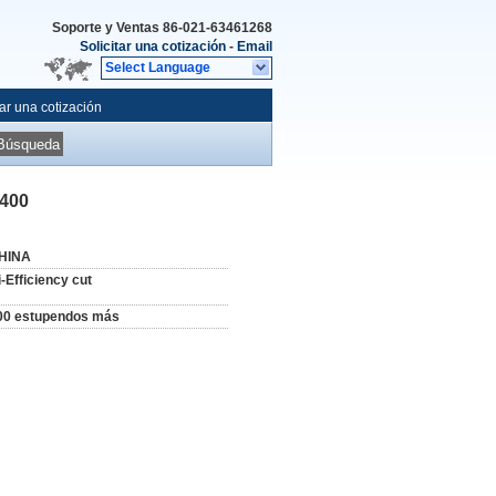
Soporte y Ventas
86-021-63461268
Solicitar una cotización
-
Email
Select Language
tar una cotización
Búsqueda
 400
HINA
i-Efficiency cut
00 estupendos más