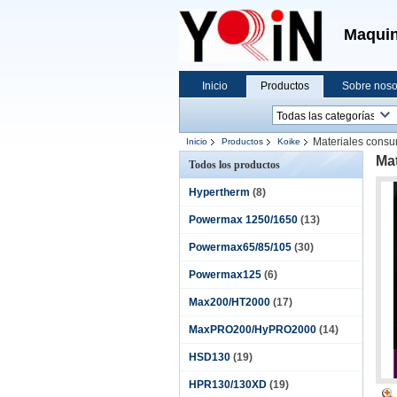
Maquin
Inicio
Productos
Sobre noso
Materiales consu
Inicio
Productos
Koike
Ma
Todos los productos
Hypertherm
(8)
Powermax 1250/1650
(13)
Powermax65/85/105
(30)
Powermax125
(6)
Max200/HT2000
(17)
MaxPRO200/HyPRO2000
(14)
HSD130
(19)
HPR130/130XD
(19)