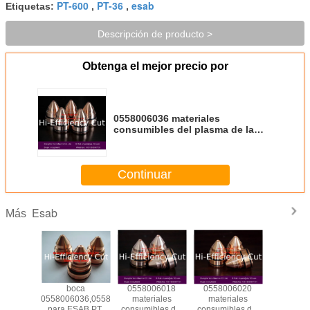
PT-600
PT-36
esab
Etiquetas:
,
,
Descripción de producto >
Obtenga el mejor precio por
0558006036 materiales
consumibles del plasma de la
boca para la cortadora del
plasma de Esab PT-36
Continuar
Esab
Más
ca
boca
0558006018
0558006020
taza 
199
558005459
06010,
0558006036,0558006030,0558006041
materiales
materiales
05580061
ca
para ESAB PT-
consumibles del
consumibles del
escudos