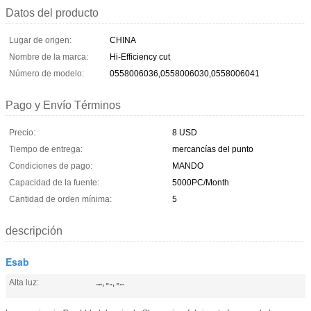
Datos del producto
Lugar de origen:
CHINA
Nombre de la marca:
Hi-Efficiency cut
Número de modelo:
0558006036,0558006030,0558006041
Pago y Envío Términos
Precio:
8 USD
Tiempo de entrega:
mercancías del punto
Condiciones de pago:
MANDO
Capacidad de la fuente:
5000PC/Month
Cantidad de orden mínima:
5
descripción
Esab
Alta luz:
,
,
esab
PT-36
PT-600