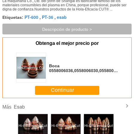
La maquinaria Co., Ltd. del yorin de Shangai es fabricante famoso de los
materiales consumibles del plasma en China, porque profesional, puede ser
digna de confianza.Nuestros productos de la Hola-Eficacia CUT® ...
PT-600
PT-36
esab
Etiquetas:
,
,
Descripción de producto >
Obtenga el mejor precio por
Boca
0558006036,0558006030,0558006041
para ESAB PT-36/PT-600
Continuar
Esab
Más