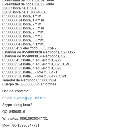
Extremidad de boca 22034, 360A
Extremidad de boca 22033, 400A
22027 boca baja, 50A
22028 boca baja, 100-400A
0558006010 boca, 1m m
0558006014 boca, 1.4m m
0558006020 boca, 2m m
0558006023 boca, 2.3m m
0558006025 boca, 2.5mm1
0558006030 boca, 3mm1
0558006036 boca, 3.6mm1
0558006041 boca, 4.1mm1
0558005459 electrodo L.C., O2/N25
Estándar de 0558003928 electrodos, O2/H355
Estándar de 0558003914 electrodos, O25
0558005457 bafle, 4 agujero x 0,0221
0558002534 bafle, 4 agujero x 0,032 CCW1
0558002533 bafle, 4 agujero x 0,0321
0558001625 bafle, 8-Hole x 0,0471
0558002530 bafle, 8-Hole x 0,047 CCW1
Tenedor de electrodo 0558003924
Cuerpo de 0558003804 antorchas
Oso del contacto:
Email:
shyorin@vip.163.com
Skype: xiong.bear2
QQ: 84598516
WhatsApp: 08618930347731
Móvil: 86-18930347731