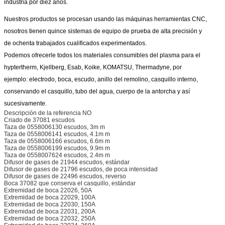
industria por diez años.
Nuestros productos se procesan usando las máquinas herramientas CNC,
nosotros tienen quince sistemas de equipo de prueba de alta precisión y
de
ochenta trabajados cualificados experimentados.
Podemos ofrecerle todos los materiales consumibles del plasma para el
hyptertherm, Kjellberg, Esab, Koike, KOMATSU, Thermadyne, por
ejemplo:
electrodo, boca, escudo, anillo del remolino, casquillo interno,
conservando el casquillo, tubo del agua, cuerpo de la antorcha y así
sucesivamente.
Descripción de la referencia NO
Criado de 37081 escudos
Taza de 0558006130 escudos, 3m m
Taza de 0558006141 escudos, 4.1m m
Taza de 0558006166 escudos, 6.6m m
Taza de 0558006199 escudos, 9.9m m
Taza de 0558007624 escudos, 2.4m m
Difusor de gases de 21944 escudos, estándar
Difusor de gases de 21796 escudos, de poca intensidad
Difusor de gases de 22496 escudos, reverso
Boca 37082 que conserva el casquillo, estándar
Extremidad de boca 22026, 50A
Extremidad de boca 22029, 100A
Extremidad de boca 22030, 150A
Extremidad de boca 22031, 200A
Extremidad de boca 22032, 250A