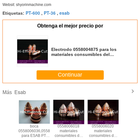
Websit: shyorinmachine.com
PT-600
PT-36
esab
Etiquetas:
,
,
Obtenga el mejor precio por
Electrodo 0558004875 para los
materiales consumibles del
plasma de ESAB PT-37
Continuar
Esab
Más
ca
boca
0558006018
0558006020
taza 
199
558005459
06010,
0558006036,0558006030,0558006041
materiales
materiales
05580061
ca
para ESAB PT-
consumibles del
consumibles del
escudos