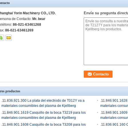
ntacto
Envíe su pregunta direc
hanghai Yorin Machinery CO., LTD.
ersona de Contacto:
Mr. bear
eléfono:
86-021-63461268
ax:
86-021-63461269
ros productos
.11.836.921.300 La plata del electrodo de T012Y va a
.11.846.901.1628 
materiales consumibles del plasma de Kjellberg
materiales consum
.11.846.901.1619 Casquillo de la boca T3219 para los
.11.846.901.1609 
materiales consumibles del plasma de Kjellberg
materiales consum
.11.846.901.1608 Casquillo de la boca T3208 para los
.11.836.901.160 C