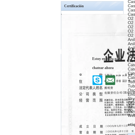
Cas
Cas
Certificación
Cas
Cas
O2 
O2 
O2 
O2 
O2 
Ani
Ani
Ani
Ani
Ani
Estoy en línea para
Ele
Cát
chatear ahora
Cát
Cát
Cát
Tub
Tub
Oso
Ema
Sky
QQ:
Wha
Móv
Web
eti