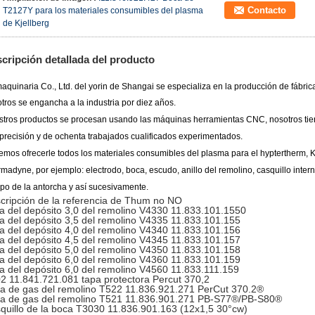
Contacto
T2127Y para los materiales consumibles del plasma
de Kjellberg
cripción detallada del producto
aquinaria Co., Ltd. del yorin de Shangai
se especializa en la producción de fábric
tros se engancha a la industria por diez años.
tros productos se procesan usando las máquinas herramientas CNC, nosotros tie
 precisión y de
ochenta trabajados cualificados experimentados.
mos ofrecerle todos los materiales consumibles del plasma para el hyptertherm, 
rmadyne, por ejemplo:
electrodo, boca, escudo, anillo del remolino, casquillo inter
po de la antorcha y así sucesivamente.
cripción de la referencia de Thum no NO
a del depósito 3,0 del remolino V4330 11.833.101.1550
a del depósito 3,5 del remolino V4335 11.833.101.155
a del depósito 4,0 del remolino V4340 11.833.101.156
a del depósito 4,5 del remolino V4345 11.833.101.157
a del depósito 5,0 del remolino V4350 11.833.101.158
a del depósito 6,0 del remolino V4360 11.833.101.159
a del depósito 6,0 del remolino V4560 11.833.111.159
2 11.841.721.081 tapa protectora Percut 370,2
a de gas del remolino T522 11.836.921.271 PerCut 370.2®
a de gas del remolino T521 11.836.901.271 PB-S77®/PB-S80®
quillo de la boca T3030 11.836.901.163 (12x1,5 30°cw)