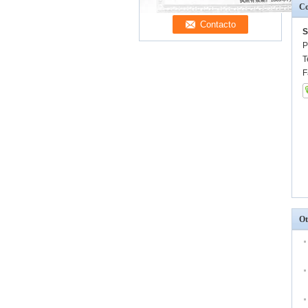
Co
S
P
T
F
Ot