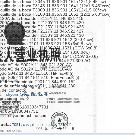
quillo de la boca T3045 11.836.901.164 (12x1,5 45°cw)
quillo de la boca T3145 11.836.901.1641 (12x1,5 45°ccw)
quillo de la boca T3060 11.836.901.165 (12x1,5 60°cw)
quillo de la boca T3160 11.836.901.1651 (12x1,5 60°ccw)
120A de la boca de T2115Y 11.846.921.415
200A de la boca de T2120Y 11.846.921.420
250A de la boca de T2125Y 11.846.921.425
300A de la boca de T2127Y 11.846.921.427
360A de la boca de T2130Y 11.846.921.430
llo del remolino T104 11.836.921.1542 (3x0,4 cw)
llo del remolino T101 11.836.921.153 (6x0,8 cw)
llo del remolino T111 11.836.921.1531 (CCW 6x0,8)
llo del remolino T102 11.836.921.154 (3x0,8cw)
llo del remolino T112 11.836.921.1541 (CCW 3x0,6)
ctrodo de la plata de T012Y 11.844.921.300-AG
odo AG de S002Y 11.843.021.320-AG
odo AG de S012X 11.843.121.310-AG
odo S042 11.842.411.510, HiFinox® (i)
odo S052 11.842.511.510, FineFocus® (i)
o de enfriamiento T901 11.844.901.152
o de enfriamiento V951 11.828.911.230
 del contacto:
il:
shyorin@vip.163.com
pe: xiong.bear2
 84598516
tsApp: 08618930347731
il: 86-18930347731
sit: shyorinmachine.com
,
,
queta:
T051
casquillo de la boca
T2127Y