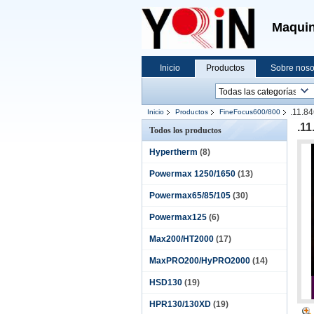
Maquin
Inicio
Productos
Sobre noso
.11.8
Inicio
Productos
FineFocus600/800
.11
Todos los productos
Hypertherm
(8)
Powermax 1250/1650
(13)
Powermax65/85/105
(30)
Powermax125
(6)
Max200/HT2000
(17)
MaxPRO200/HyPRO2000
(14)
HSD130
(19)
HPR130/130XD
(19)