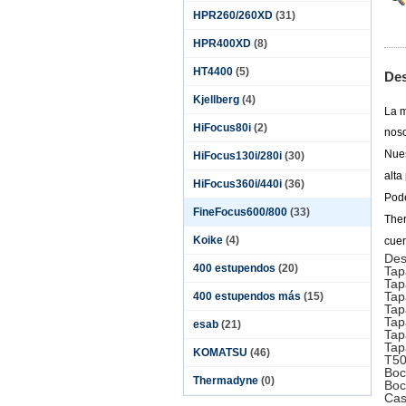
HPR260/260XD
(31)
HPR400XD
(8)
HT4400
(5)
Des
Kjellberg
(4)
La m
HiFocus80i
(2)
noso
Nues
HiFocus130i/280i
(30)
alta
HiFocus360i/440i
(36)
Pode
FineFocus600/800
(33)
The
Koike
(4)
cuer
Des
400 estupendos
(20)
Tap
Tap
Tap
400 estupendos más
(15)
Tap
Tap
esab
(21)
Tap
Tap
KOMATSU
(46)
T50
Boc
Thermadyne
(0)
Boc
Cas