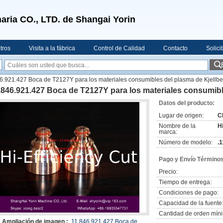
aria CO., LTD. de Shangai Yorin
tros
Visita a la fábrica
Control de Calidad
Contacto
Solici
46.921.427 Boca de T2127Y para los materiales consumibles del plasma de Kjellbe
.846.921.427 Boca de T2127Y para los materiales consumibl
Datos del producto:
Lugar de origen:
C
Nombre de la
H
marca:
Número de modelo:
.
Pago y Envío Términos
Precio:
Tiempo de entrega:
Condiciones de pago:
Capacidad de la fuente
Cantidad de orden mín
Ampliación de imagen :
.11.846.921.427 Boca de