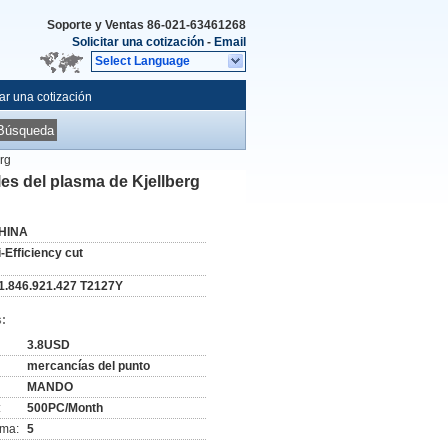
Soporte y Ventas
86-021-63461268
Solicitar una cotización
-
Email
Select Language
tar una cotización
Búsqueda
rg
es del plasma de Kjellberg
HINA
i-Efficiency cut
11.846.921.427 T2127Y
:
3.8USD
mercancías del punto
MANDO
:
500PC/Month
ima:
5