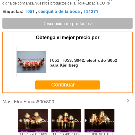
digna de confianza.Nuestros productos de la Hola-Eficacia CUT® ...
T051
casquillo de la boca
T2127Y
Etiquetas:
,
,
Descripción de producto >
Obtenga el mejor precio por
T051, T053, S042, electrodo S052
para Kjellberg
Continuar
FineFocus600/800
Más
901.1619
.11.846.901.1609
.11.846.901.1608
.11.836.901.160
.11.836.9