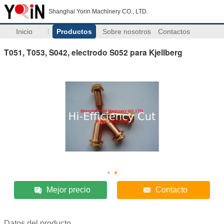
Shanghai Yorin Machinery CO., LTD.
Inicio
Productos
Sobre nosotros
Contactos
T051, T053, S042, electrodo S052 para Kjellberg
Mejor precio
Contacto
Datos del producto