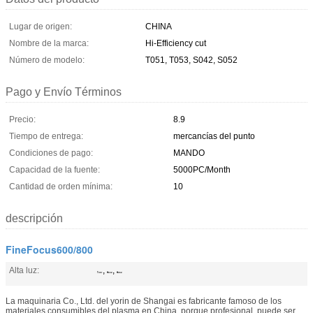
Lugar de origen:
CHINA
Nombre de la marca:
Hi-Efficiency cut
Número de modelo:
T051, T053, S042, S052
Pago y Envío Términos
Precio:
8.9
Tiempo de entrega:
mercancías del punto
Condiciones de pago:
MANDO
Capacidad de la fuente:
5000PC/Month
Cantidad de orden mínima:
10
descripción
FineFocus600/800
Alta luz:
,
,
T051
S042
S052
La maquinaria Co., Ltd. del yorin de Shangai es fabricante famoso de los
materiales consumibles del plasma en China, porque profesional, puede ser