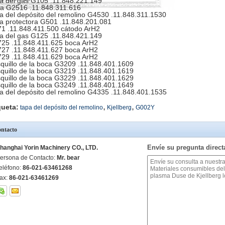
a del gas G105 .11.848.221.149
a G2516 .11.848.311.616
a del depósito del remolino G4530 .11.848.311.1530
a protectora G501 .11.848.201.081
1 .11.848.411.500 cátodo ArH2
a del gas G125 .11.848.421.149
25 .11.848.411.625 boca ArH2
27 .11.848.411.627 boca ArH2
29 .11.848.411.629 boca ArH2
quillo de la boca G3209 .11.848.401.1609
quillo de la boca G3219 .11.848.401.1619
quillo de la boca G3229 .11.848.401.1629
quillo de la boca G3249 .11.848.401.1649
a del depósito del remolino G4335 .11.848.401.1535
,
,
queta:
tapa del depósito del remolino
Kjellberg
G002Y
ntacto
Envíe su pregunta direc
hanghai Yorin Machinery CO., LTD.
ersona de Contacto:
Mr. bear
eléfono:
86-021-63461268
ax:
86-021-63461269