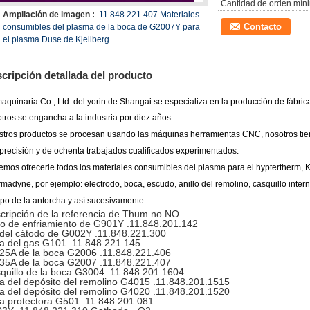
Cantidad de orden mín
Ampliación de imagen :
.11.848.221.407 Materiales
Contacto
consumibles del plasma de la boca de G2007Y para
el plasma Duse de Kjellberg
cripción detallada del producto
aquinaria Co., Ltd. del yorin de Shangai
se especializa en la producción de fábric
tros se engancha a la industria por diez años.
tros productos se procesan usando las máquinas herramientas CNC, nosotros tie
 precisión y de
ochenta trabajados cualificados experimentados.
mos ofrecerle todos los materiales consumibles del plasma para el hyptertherm, 
rmadyne, por ejemplo:
electrodo, boca, escudo, anillo del remolino, casquillo inter
po de la antorcha y así sucesivamente.
cripción de la referencia de Thum no NO
o de enfriamiento de G901Y .11.848.201.142
del cátodo de G002Y .11.848.221.300
a del gas G101 .11.848.221.145
25A de la boca G2006 .11.848.221.406
35A de la boca G2007 .11.848.221.407
quillo de la boca G3004 .11.848.201.1604
a del depósito del remolino G4015 .11.848.201.1515
a del depósito del remolino G4020 .11.848.201.1520
a protectora G501 .11.848.201.081