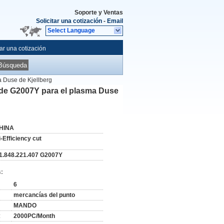
Soporte y Ventas
Solicitar una cotización
-
Email
Select Language
tar una cotización
Búsqueda
a Duse de Kjellberg
a de G2007Y para el plasma Duse
HINA
i-Efficiency cut
11.848.221.407 G2007Y
:
6
mercancías del punto
MANDO
:
2000PC/Month