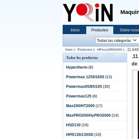
Maquin
Inicio
Productos
Sobre noso
.11.848
Inicio
Productos
HiFocus360i/440i
.11
Todos los productos
de 
Hypertherm
(8)
Powermax 1250/1650
(13)
Powermax65/85/105
(30)
Powermax125
(6)
Max200/HT2000
(17)
MaxPRO200/HyPRO2000
(14)
HSD130
(19)
HPR130/130XD
(19)