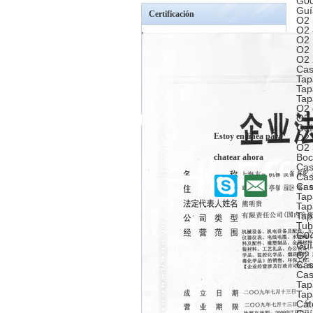
G00
Guí
Certificación
O2 
O2 
O2 
O2 
O2 
Cas
Tap
Tap
Tap
O2 
O2 
Guí
Estoy en línea para
O2 
O2 
Boc
chatear ahora
Cas
Cas
Cas
Tap
Tap
Tap
Tub
G04
Guí
O2 
Cas
Cas
Tap
Tap
Cát