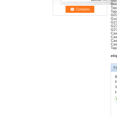
Guí
Boc
Tap
Tap
G07
Guí
G27
G27
G27
Cas
Cas
Cas
Cas
Tap
eti
Co
S
P
T
F