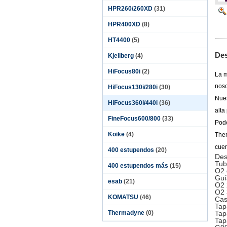
HPR260/260XD
(31)
HPR400XD
(8)
HT4400
(5)
Des
Kjellberg
(4)
HiFocus80i
(2)
La m
noso
HiFocus130i/280i
(30)
Nues
HiFocus360i/440i
(36)
alta
FineFocus600/800
(33)
Pode
Koike
(4)
The
cuer
400 estupendos
(20)
Des
Tub
400 estupendos más
(15)
O2 
Guí
esab
(21)
O2 
O2 
KOMATSU
(46)
Cas
Tap
Thermadyne
(0)
Tap
Tap