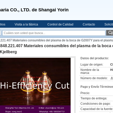
aria CO., LTD. de Shangai Yorin
tros
Visita a la fábrica
Control de Calidad
Contacto
Solici
.221.407 Materiales consumibles del plasma de la boca de G2007Y para el plasm
.848.221.407 Materiales consumibles del plasma de la boc
Kjellberg
Datos del producto:
Lugar de origen:
C
Nombre de la
H
marca:
Número de modelo:
.
Pago y Envío Términos
Precio:
Tiempo de entrega:
Condiciones de pago:
Capacidad de la fuente