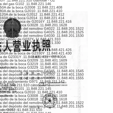
3Y .11.848.221.310 Gathode - O2
a del gas G102 .11.848.221.146
50A de la boca G2008 .11.848.221.408
80A de la boca G2010 .11.848.221.410
120A de la boca G2012 .11.848.221.412
160A de la boca G2014 .11.848.221.414
200A de la boca de G2016Y .11.848.221.416
quillo de la boca G3028 .11.848.201.1628
a del depósito del remolino G4022 .11.848.201.1522
a del depósito del remolino G4025 .11.848.201.1525
a del depósito del remolino G4030 .11.848.201.1530
del cátodo de G032Y .11.848.421.310
del cátodo de G034Y .11.848.421.330
a del gas G121 .11.848.421.145
280A de la boca de G2326Y .11.848.421.426
360A de la boca de G2330Y .11.848.421.430
a de G2331Y .11.848.421.431 - O2-400A
quillo de la boca G3209 .11.848.401.1609
quillo de la boca G3219 .11.848.401.1619
quillo de la boca G3229 .11.848.401.1629
a del depósito del remolino G4345 .11.848.401.1545
a del depósito del remolino G4350 .11.848.401.1550
a del depósito del remolino G4355 .11.848.401.1555
o de enfriamiento G971 .11.848.211.142
2 .11.848.211.510 cátodo ArH2
a del gas G101 .11.848.221.145
80A de la boca G2010 .11.848.221.410
quillo de la boca G3008 .11.848.201.1608
quillo de la boca G3018 .11.848.201.1618
a del depósito del remolino G4022 .11.848.201.1522
a del depósito del remolino G4025 .11.848.201.1525
odo G052 .11.848.311.510