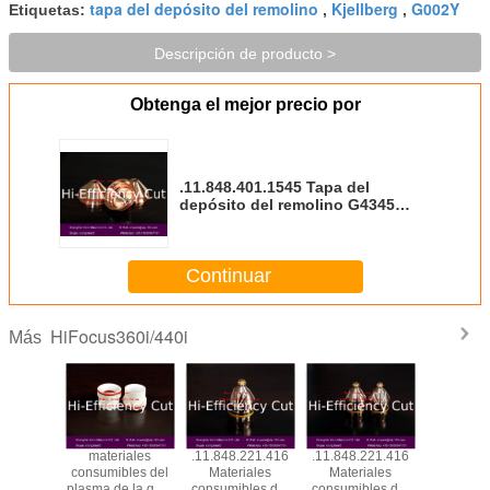
tapa del depósito del remolino
Kjellberg
G002Y
Etiquetas:
,
,
Descripción de producto >
Obtenga el mejor precio por
.11.848.401.1545 Tapa del
depósito del remolino G4345
para los materiales consumibles
del plasma de Kjellberg
Continuar
HiFocus360i/440i
Más
iales
materiales
.11.848.221.416
.11.848.221.416
.11.848.4
bles del
consumibles del
Materiales
Materiales
Materi
e la guía
plasma de la guía
consumibles del
consumibles del
consumibl