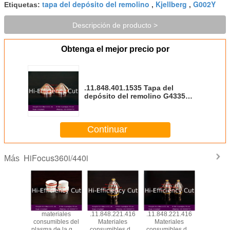
tapa del depósito del remolino
Kjellberg
G002Y
Etiquetas:
,
,
Descripción de producto >
Obtenga el mejor precio por
.11.848.401.1535 Tapa del
depósito del remolino G4335
para los materiales consumibles
del plasma de Kjellberg
Continuar
HiFocus360i/440i
Más
iales
materiales
.11.848.221.416
.11.848.221.416
.11.848.4
bles del
consumibles del
Materiales
Materiales
Materi
e la guía
plasma de la guía
consumibles del
consumibles del
consumibl