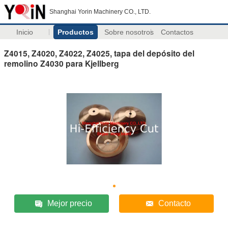
Shanghai Yorin Machinery CO., LTD.
Inicio
Productos
Sobre nosotros
Contactos
Z4015, Z4020, Z4022, Z4025, tapa del depósito del
remolino Z4030 para Kjellberg
Mejor precio
Contacto