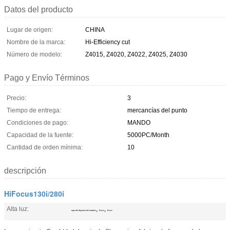
Datos del producto
Lugar de origen:
CHINA
Nombre de la marca:
Hi-Efficiency cut
Número de modelo:
Z4015, Z4020, Z4022, Z4025, Z4030
Pago y Envío Términos
Precio:
3
Tiempo de entrega:
mercancías del punto
Condiciones de pago:
MANDO
Capacidad de la fuente:
5000PC/Month
Cantidad de orden mínima:
10
descripción
HiFocus130i/280i
Alta luz:
,
,
tapa del depósito del remolino
Z4020
Z4030