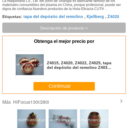
La maquinaria Co., Ltd. del yorin de Shangai es fabricante famoso de los
materiales consumibles del plasma en China, porque profesional, puede ser
digna de confianza.Nuestros productos de la Hola-Eficacia CUT® ...
tapa del depósito del remolino
Kjellberg
Z4020
Etiquetas:
,
,
Descripción de producto >
Obtenga el mejor precio por
Z4015, Z4020, Z4022, Z4025, tapa
del depósito del remolino Z4030
para Kjellberg
Continuar
HiFocus130i/280i
Más