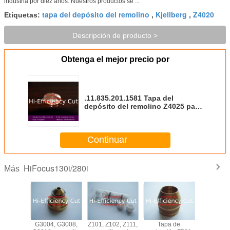
industria por diez años. Nuestros productos se ...
tapa del depósito del remolino
Kjellberg
Z4020
Etiquetas:
,
,
Descripción de producto >
Obtenga el mejor precio por
.11.835.201.1581 Tapa del
depósito del remolino Z4025 para
los materiales consumibles de la
cortadora del plasma de Kjellberg
Continuar
HiFocus130i/280i
Más
 G2010Y,
G3004, G3008,
Z101, Z102, Z111,
Tapa de
Materi