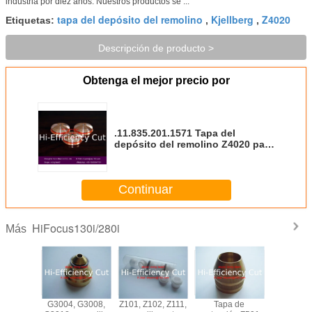
industria por diez años. Nuestros productos se ...
tapa del depósito del remolino
Kjellberg
Z4020
Etiquetas:
,
,
Descripción de producto >
Obtenga el mejor precio por
.11.835.201.1571 Tapa del
depósito del remolino Z4020 para
los materiales consumibles de la
cortadora del plasma de Kjellberg
Continuar
HiFocus130i/280i
Más
 G2010Y,
G3004, G3008,
Z101, Z102, Z111,
Tapa de
Materi