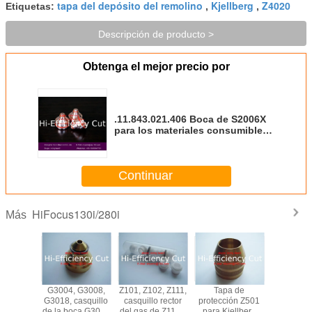
tapa del depósito del remolino
Kjellberg
Z4020
Etiquetas:
,
,
Descripción de producto >
Obtenga el mejor precio por
.11.843.021.406 Boca de S2006X
para los materiales consumibles
de la cortadora del plasma de
Kjellberg
Continuar
HiFocus130i/280i
Más
 G2010Y,
G3004, G3008,
Z101, Z102, Z111,
Tapa de
Materi
 G2014Y,
G3018, casquillo
casquillo rector
protección Z501
consumibl
 G2016Y
de la boca G3028
del gas de Z111A
para Kjellberg
plasma del