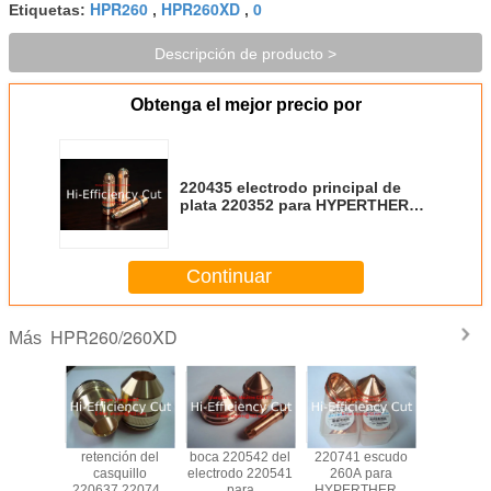
HPR260
HPR260XD
0
Etiquetas:
,
,
Descripción de producto >
Obtenga el mejor precio por
220435 electrodo principal de
plata 220352 para HYPERTHERM
HPR400XD/HPR260XD
Continuar
HPR260/260XD
Más
 220764
retención del
boca 220542 del
220741 escudo
escudo 
 los
casquillo
electrodo 220541
260A para
200A 
iales
220637,220747
para
HYPERTHERM
hyperther