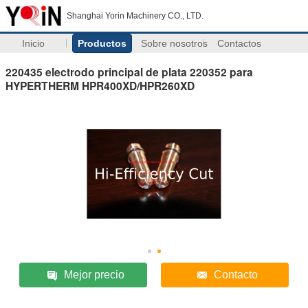
Shanghai Yorin Machinery CO., LTD.
Inicio
Productos
Sobre nosotros
Contactos
220435 electrodo principal de plata 220352 para
HYPERTHERM HPR400XD/HPR260XD
Mejor precio
Contacto