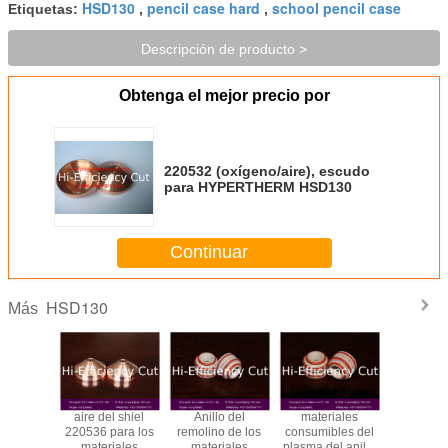
HSD130
pencil case hard
school pencil case
Etiquetas:
,
,
Descripción de producto >
Obtenga el mejor precio por
220532 (oxígeno/aire), escudo
para HYPERTHERM HSD130
Continuar
HSD130
Más
Remolino
aire del shiel
Anillo del
materiales
Boca 2
o Para
220536 para los
remolino de los
consumibles del
para 
therm
materiales
materiales
plasma del anillo
materi