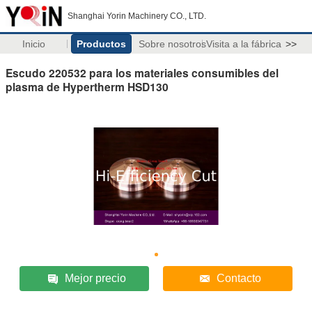
Shanghai Yorin Machinery CO., LTD.
Inicio
Productos
Sobre nosotros
Visita a la fábrica
>>
Escudo 220532 para los materiales consumibles del
plasma de Hypertherm HSD130
Mejor precio
Contacto