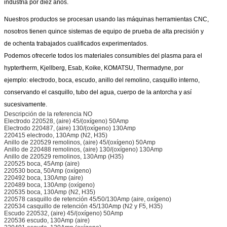
industria por diez años.
Nuestros productos se procesan usando las máquinas herramientas CNC,
nosotros tienen quince sistemas de equipo de prueba de alta precisión y
de
ochenta trabajados cualificados experimentados.
Podemos ofrecerle todos los materiales consumibles del plasma para el
hyptertherm, Kjellberg, Esab, Koike, KOMATSU, Thermadyne, por
ejemplo:
electrodo, boca, escudo, anillo del remolino, casquillo interno,
conservando el casquillo, tubo del agua, cuerpo de la antorcha y así
sucesivamente.
Descripción de la referencia NO
Electrodo 220528, (aire) 45/(oxígeno) 50Amp
Electrodo 220487, (aire) 130/(oxígeno) 130Amp
220415 electrodo, 130Amp (N2, H35)
Anillo de 220529 remolinos, (aire) 45/(oxígeno) 50Amp
Anillo de 220488 remolinos, (aire) 130/(oxígeno) 130Amp
Anillo de 220529 remolinos, 130Amp (H35)
220525 boca, 45Amp (aire)
220530 boca, 50Amp (oxígeno)
220492 boca, 130Amp (aire)
220489 boca, 130Amp (oxígeno)
220535 boca, 130Amp (N2, H35)
220578 casquillo de retención 45/50/130Amp (aire, oxígeno)
220534 casquillo de retención 45/130Amp (N2 y F5, H35)
Escudo 220532, (aire) 45/(oxígeno) 50Amp
220536 escudo, 130Amp (aire)