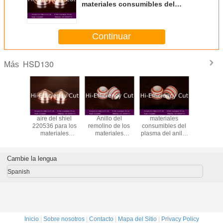
materiales consumibles del
plasma de Hypertherm HSD130
Continuar
HSD130
Más
Remolino
aire del shiel
Anillo del
materiales
Boca 2
o Para
220536 para los
remolino de los
consumibles del
para 
therm
materiales
materiales
plasma del anillo
materi
de corte
consumibles de la
consumibles
220488 del
consumibl
ma de la
cortadora del
220529 del
remolino del
plasm
uina
plasma de
plasma HSD130
hypertherm para
Hypert
Cambie la lengua
mibles
HYPERTHERM
para la cortadora
HSD130
HSD1
HSD130
del plasma
Spanish
Inicio
|
Sobre nosotros
|
Contacto
|
Mapa del Sitio
|
Privacy Policy