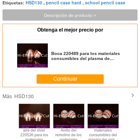
HSD130
pencil case hard
school pencil case
Etiquetas:
,
,
Descripción de producto >
Obtenga el mejor precio por
Boca 220489 para los materiales
consumibles del plasma de
Hypertherm HSD130
Continuar
HSD130
Más
Remolino
aire del shiel
Anillo del
materiales
Boca 2
o Para
220536 para los
remolino de los
consumibles del
para 
therm
materiales
materiales
plasma del anillo
materi