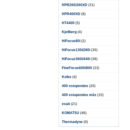
HPR260/260XD
(31)
HPR400XD
(8)
HT4400
(5)
Kjellberg
(4)
HiFocus80i
(2)
HiFocus130i/280i
(30)
HiFocus360i/440i
(36)
FineFocus600/800
(33)
Koike
(4)
400 estupendos
(20)
400 estupendos más
(15)
esab
(21)
KOMATSU
(46)
Thermadyne
(0)