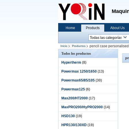
Maquin
Home
Products
About Us
pencil case personalised
Inicio
Productos
Todos los productos
pe
Hypertherm
(8)
Powermax 1250/1650
(13)
Powermax65/85/105
(30)
Powermax125
(6)
Max200/HT2000
(17)
MaxPRO200/HyPRO2000
(14)
HSD130
(19)
HPR130/130XD
(19)