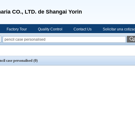
aria CO., LTD. de Shangai Yorin
Factory Tour
Quality Control
Contact Us
Solicitar una cotiza
ncil case personalised
(0)