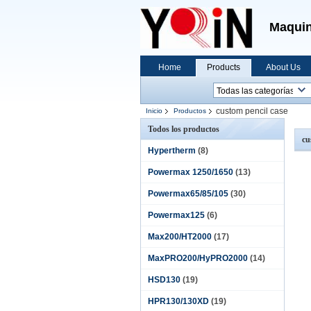
Maquin
Home
Products
About Us
custom pencil case
Inicio
Productos
Todos los productos
cu
Hypertherm
(8)
Powermax 1250/1650
(13)
Powermax65/85/105
(30)
Powermax125
(6)
Max200/HT2000
(17)
MaxPRO200/HyPRO2000
(14)
HSD130
(19)
HPR130/130XD
(19)