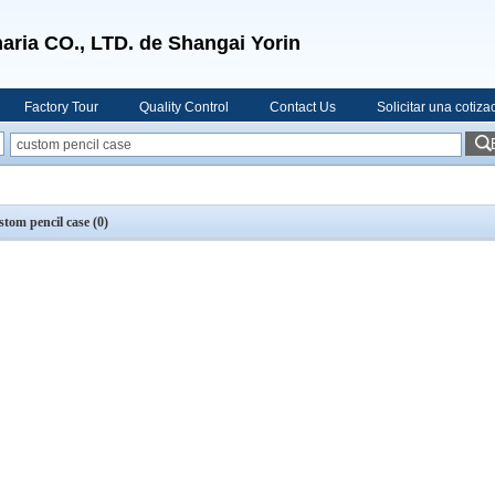
aria CO., LTD. de Shangai Yorin
Factory Tour
Quality Control
Contact Us
Solicitar una cotiza
stom pencil case
(0)