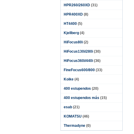
HPR260/260XD
(31)
HPR400XD
(8)
HT4400
(5)
Kjellberg
(4)
HiFocus80i
(2)
HiFocus130i/280i
(30)
HiFocus360i/440i
(36)
FineFocus600/800
(33)
Koike
(4)
400 estupendos
(20)
400 estupendos más
(15)
esab
(21)
KOMATSU
(46)
Thermadyne
(0)